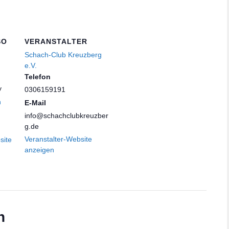
SO
VERANSTALTER
Schach-Club Kreuzberg
e.V.
Telefon
y
0306159191
n
E-Mail
info@schachclubkreuzber
g.de
Veranstalter-Website
site
anzeigen
n