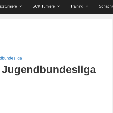
tsturniere
SCK Turniere
Training
Schachj
ndbundesliga
 Jugendbundesliga