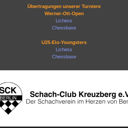
Übertragungen unserer Turniere
Werner-Ott-Open
Lichess
Chessbase
U25-Elo-Youngsters
Lichess
Chessbase