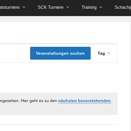
tsturniere
SCK Turniere
Training
Schachj
V
Veranstaltungen suchen
Tag
e
r
a
n
s
t
a
orgesehen. Hier geht es zu den
nächsten bevorstehenden
l
H
t
i
u
n
n
w