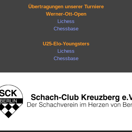
Übertragungen unserer Turniere
Werner-Ott-Open
Lichess
Chessbase
U25-Elo-Youngsters
Lichess
Chessbase