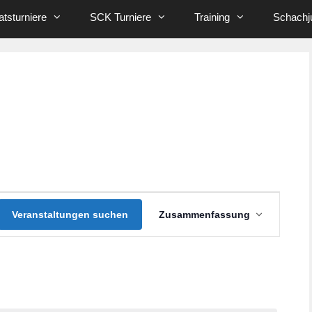
tsturniere
SCK Turniere
Training
Schachj
V
Veranstaltungen suchen
Zusammenfassung
e
r
a
n
s
t