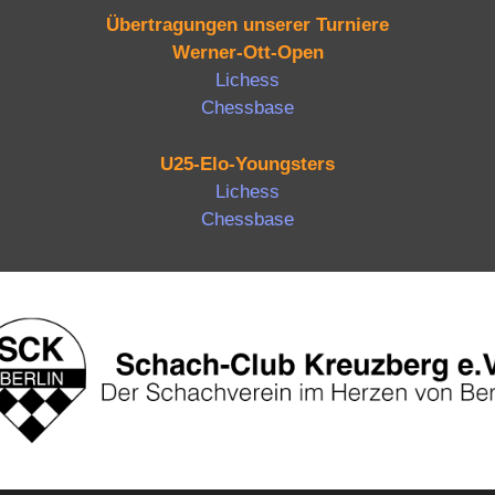
Übertragungen unserer Turniere
Werner-Ott-Open
Lichess
Chessbase
U25-Elo-Youngsters
Lichess
Chessbase