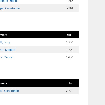
ersen, Henrik
2268
el, Constantin
2201
hwarz
Elo
ff, Jörg
1882
ms, Michael
1904
diz, Yunus
1902
hwarz
Elo
el, Constantin
2201