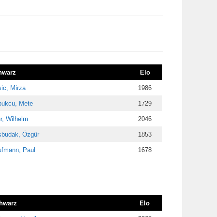
hwarz
Elo
ic, Mirza
1986
ukcu, Mete
1729
r, Wilhelm
2046
budak, Özgür
1853
fmann, Paul
1678
hwarz
Elo