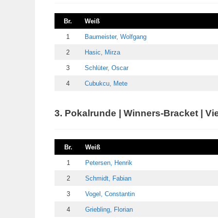
Br.
Weiß
1
Baumeister, Wolfgang
2
Hasic, Mirza
3
Schlüter, Oscar
4
Cubukcu, Mete
3. Pokalrunde | Winners-Bracket | Vier
Br.
Weiß
1
Petersen, Henrik
2
Schmidt, Fabian
3
Vogel, Constantin
4
Griebling, Florian