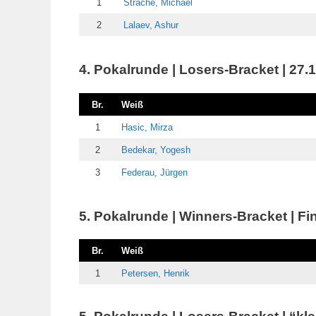
1
Strache, Michael
2
Lalaev, Ashur
4. Pokalrunde | Losers-Bracket | 27.
Br.
Weiß
1
Hasic, Mirza
2
Bedekar, Yogesh
3
Federau, Jürgen
5. Pokalrunde | Winners-Bracket | Fin
Br.
Weiß
1
Petersen, Henrik