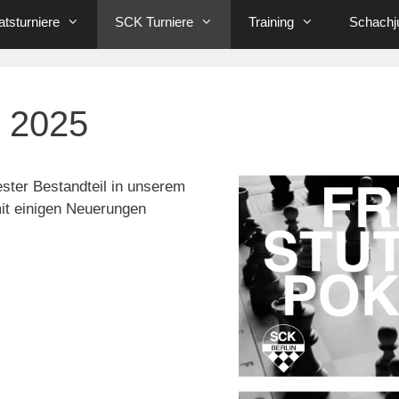
tsturniere
SCK Turniere
Training
Schachj
l 2025
ester Bestandteil in unserem
it einigen Neuerungen