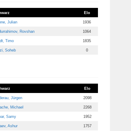
hwarz
Elo
ne, Julian
1936
urrahimov, Rovshan
1064
dt, Timo
1835
zi, Soheb
0
hwarz
Elo
derau, Jürgen
2098
ache, Michael
2268
ar, Samy
1952
aev, Ashur
1757