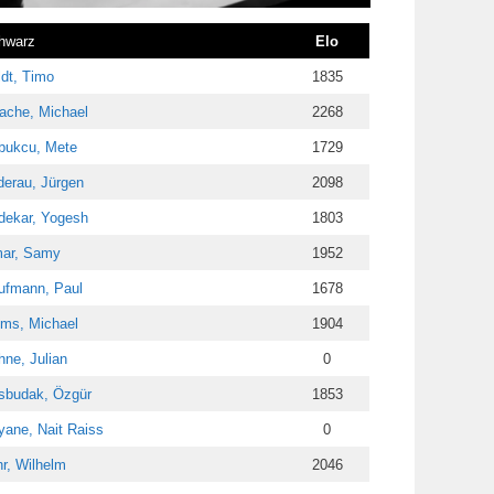
hwarz
Elo
dt, Timo
1835
ache, Michael
2268
bukcu, Mete
1729
derau, Jürgen
2098
dekar, Yogesh
1803
ar, Samy
1952
ufmann, Paul
1678
ems, Michael
1904
ne, Julian
0
sbudak, Özgür
1853
yane, Nait Raiss
0
r, Wilhelm
2046