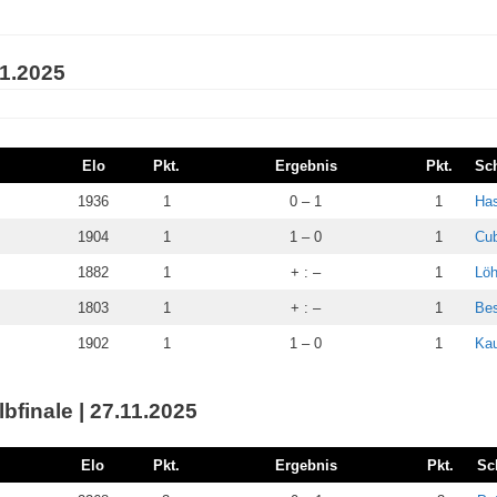
11.2025
Elo
Pkt.
Ergebnis
Pkt.
Sc
1936
1
0 – 1
1
Has
1904
1
1 – 0
1
Cub
1882
1
+ : –
1
Löh
1803
1
+ : –
1
Bes
1902
1
1 – 0
1
Kau
bfinale | 27.11.2025
Elo
Pkt.
Ergebnis
Pkt.
Sc