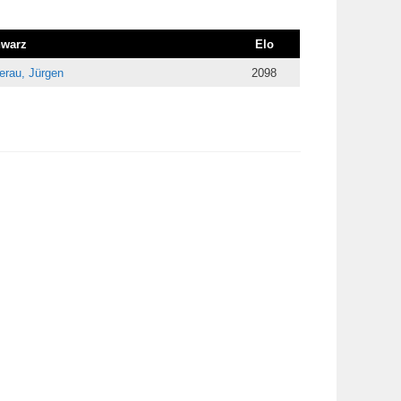
warz
Elo
erau, Jürgen
2098