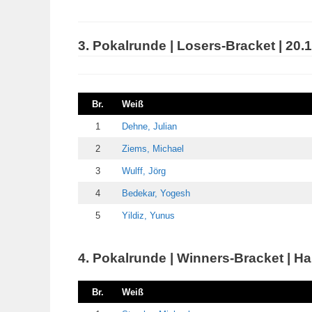
3. Pokalrunde | Losers-Bracket | 20.
Br.
Weiß
1
Dehne, Julian
2
Ziems, Michael
3
Wulff, Jörg
4
Bedekar, Yogesh
5
Yildiz, Yunus
4. Pokalrunde | Winners-Bracket | Hal
Br.
Weiß