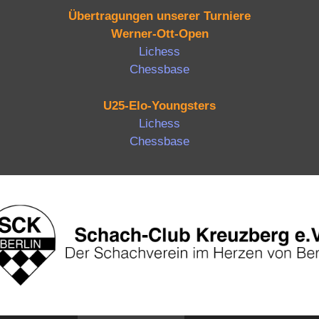
Übertragungen unserer Turniere
Werner-Ott-Open
Lichess
Chessbase
U25-Elo-Youngsters
Lichess
Chessbase