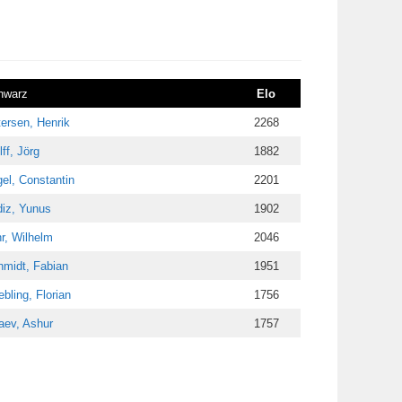
hwarz
Elo
ersen, Henrik
2268
ff, Jörg
1882
el, Constantin
2201
diz, Yunus
1902
r, Wilhelm
2046
midt, Fabian
1951
ebling, Florian
1756
aev, Ashur
1757