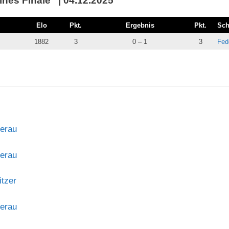
ines Finale” | 04.12.2025
Elo
Pkt.
Ergebnis
Pkt.
Sch
1882
3
0 – 1
3
Fed
derau
derau
itzer
derau