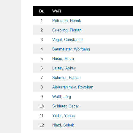
Br.
Weiß
1
Petersen, Henrik
2
Griebling, Florian
3
Vogel, Constantin
4
Baumeister, Wolfgang
5
Hasic, Mirza
6
Lalaev, Ashur
7
Schmidt, Fabian
8
Abdurrahimov, Rovshan
9
Wulff, Jörg
10
Schlüter, Oscar
11
Yildiz, Yunus
12
Niazi, Soheb