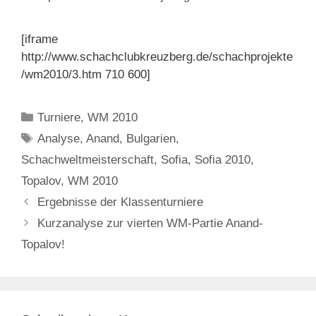
[iframe
http://www.schachclubkreuzberg.de/schachprojekte
/wm2010/3.htm 710 600]
Kategorien
Turniere
,
WM 2010
Schlagwörter
Analyse
,
Anand
,
Bulgarien
,
Schachweltmeisterschaft
,
Sofia
,
Sofia 2010
,
Topalov
,
WM 2010
Ergebnisse der Klassenturniere
Kurzanalyse zur vierten WM-Partie Anand-
Topalov!