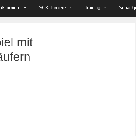
tsturniere
SCK Turniere
Training
Schachj
el mit
äufern