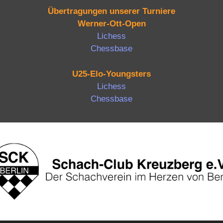
Übertragungen unserer Turniere
Werner-Ott-Open
Lichess
Chessbase
U25-Elo-Youngsters
Lichess
Chessbase