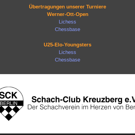
Übertragungen unserer Turniere
Werner-Ott-Open
Lichess
Chessbase
U25-Elo-Youngsters
Lichess
Chessbase