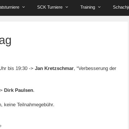
tsturniere
SCK Turniere
Training
Schachj
tag
Uhr bis 19:30 ->
Jan Kretzschmar
, “Verbesserung der
->
Dirk Paulsen
.
n, keine Teilnahmegebühr.
e