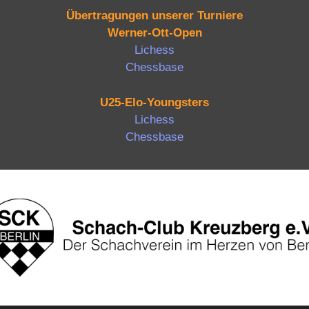
Übertragungen unserer Turniere
Werner-Ott-Open
Lichess
Chessbase
U25-Elo-Youngsters
Lichess
Chessbase