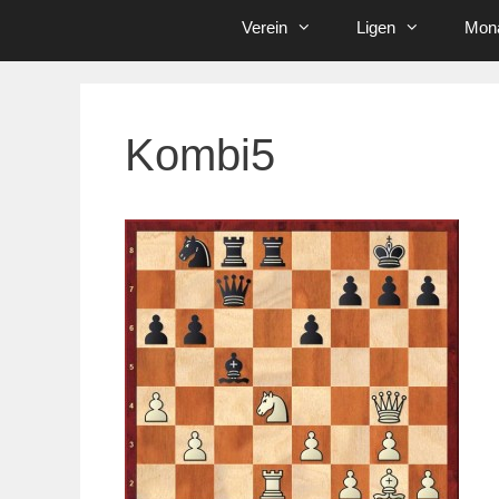
Verein
Ligen
Mona
Kombi5