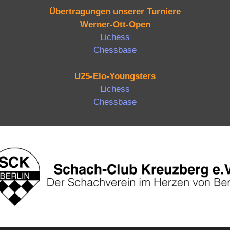
Übertragungen unserer Turniere
Werner-Ott-Open
Lichess
Chessbase
U25-Elo-Youngsters
Lichess
Chessbase