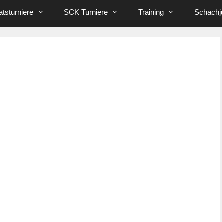
tsturniere
SCK Turniere
Training
Schachj