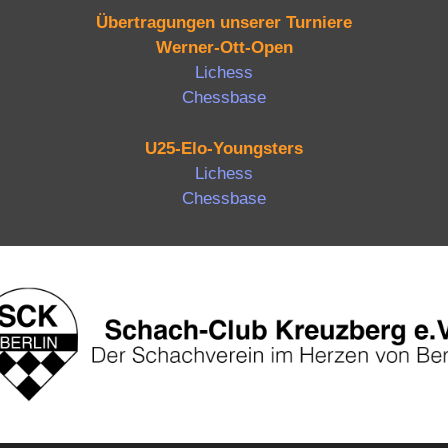
Übertragungen unserer Turniere
Werner-Ott-Open
Lichess
Chessbase
U25-Elo-Youngsters
Lichess
Chessbase