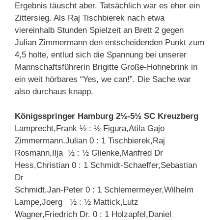
Ergebnis täuscht aber. Tatsächlich war es eher ein
Zittersieg. Als Raj Tischbierek nach etwa
viereinhalb Stunden Spielzeit an Brett 2 gegen
Julian Zimmermann den entscheidenden Punkt zum
4,5 holte, entlud sich die Spannung bei unserer
Mannschaftsführerin Brigitte Große-Hohnebrink in
ein weit hörbares “Yes, we can!”. Die Sache war
also durchaus knapp.
Königsspringer Hamburg 2½-5½ SC Kreuzberg
Lamprecht,Frank ½ : ½ Figura,Atila Gajo
Zimmermann,Julian 0 : 1 Tischbierek,Raj
Rosmann,Ilja ½ : ½ Glienke,Manfred Dr
Hess,Christian 0 : 1 Schmidt-Schaeffer,Sebastian
Dr
Schmidt,Jan-Peter 0 : 1 Schlemermeyer,Wilhelm
Lampe,Joerg ½ : ½ Mattick,Lutz
Wagner,Friedrich Dr. 0 : 1 Holzapfel,Daniel