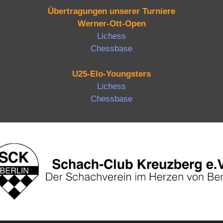
Übertragungen unserer Turniere
Werner-Ott-Open
Lichess
Chessbase
U25-Elo-Youngsters
Lichess
Chessbase