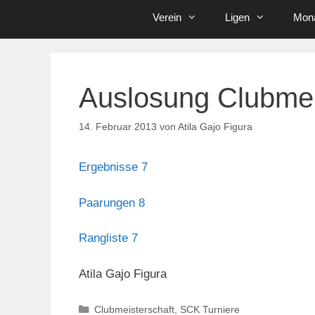
Verein
Ligen
Mona
Auslosung Clubmei
14. Februar 2013
von
Atila Gajo Figura
Ergebnisse 7
Paarungen 8
Rangliste 7
Atila Gajo Figura
Kategorien
Clubmeisterschaft
,
SCK Turniere