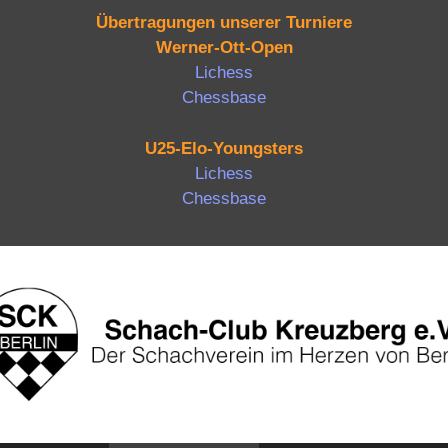
Übertragungen unserer Turniere
Werner-Ott-Open
Lichess
Chessbase
U25-Elo-Youngsters
Lichess
Chessbase