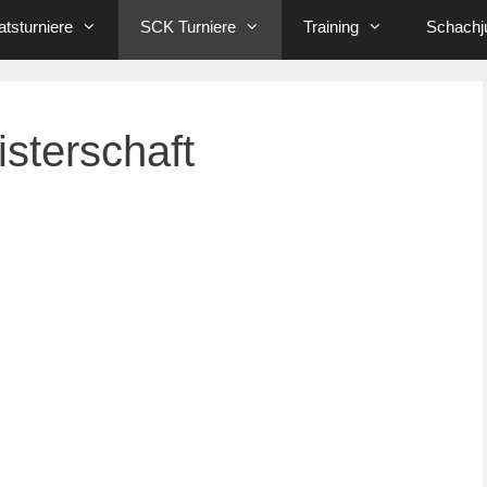
tsturniere
SCK Turniere
Training
Schachj
sterschaft