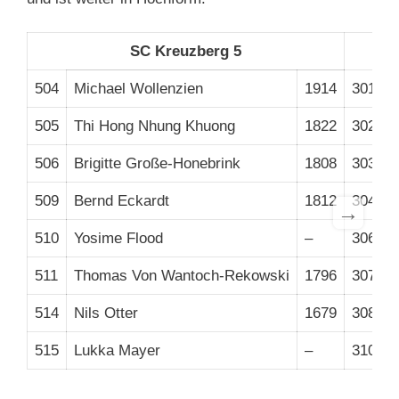
SC Kreuzberg 5
S
504
Michael Wollenzien
1914
301
B
505
Thi Hong Nhung Khuong
1822
302
N
506
Brigitte Große-Honebrink
1808
303
C
509
Bernd Eckardt
1812
304
T
→
510
Yosime Flood
–
306
S
511
Thomas Von Wantoch-Rekowski
1796
307
D
514
Nils Otter
1679
308
D
515
Lukka Mayer
–
310
B