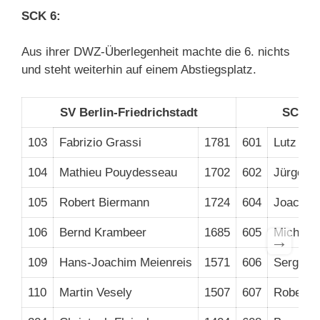
SCK 6:
Aus ihrer DWZ-Überlegenheit machte die 6. nichts
und steht weiterhin auf einem Abstiegsplatz.
SV Berlin-Friedrichstadt
SC Kr
103
Fabrizio Grassi
1781
601
Lutz Mat
104
Mathieu Pouydesseau
1702
602
Jürgen 
105
Robert Biermann
1724
604
Joachim
106
Bernd Krambeer
1685
605
Michael 
→
109
Hans-Joachim Meienreis
1571
606
Sergej F
110
Martin Vesely
1507
607
Robert 