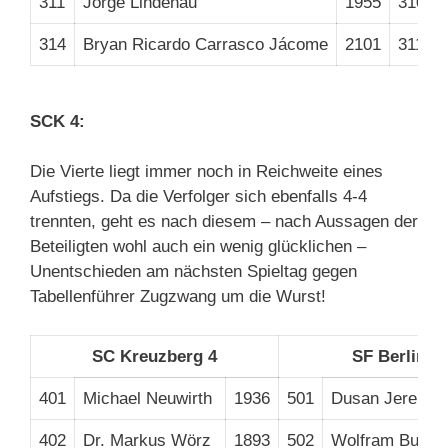
311
Jorge Lindenau
1955
310
314
Bryan Ricardo Carrasco Jácome
2101
311
SCK 4:
Die Vierte liegt immer noch in Reichweite eines
Aufstiegs. Da die Verfolger sich ebenfalls 4-4
trennten, geht es nach diesem – nach Aussagen der
Beteiligten wohl auch ein wenig glücklichen –
Unentschieden am nächsten Spieltag gegen
Tabellenführer Zugzwang um die Wurst!
SC Kreuzberg 4
SF Berlin 1
401
Michael Neuwirth
1936
501
Dusan Jeremic
402
Dr. Markus Wörz
1893
502
Wolfram Burckh