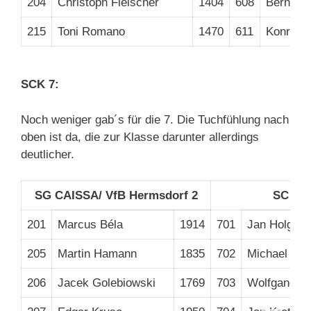
204
Christoph Fleischer
1404
608
Bernd W
215
Toni Romano
1470
611
Konrad 
SCK 7:
Noch weniger gab´s für die 7. Die Tuchfühlung nach
oben ist da, die zur Klasse darunter allerdings
deutlicher.
SG CAISSA/ VfB Hermsdorf 2
SC Kre
201
Marcus Béla
1914
701
Jan Holger
205
Martin Hamann
1835
702
Michael Wo
206
Jacek Golebiowski
1769
703
Wolfgang B