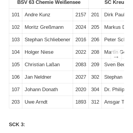
BSV 63 Chemie Weißensee
SC Kreuzbe
101
Andre Kunz
2157
201
Dirk Paulsen
102
Moritz Greßmann
2024
205
Markus Dyba
103
Stephan Schliebener
2016
206
Peter Schnit
104
Holger Niese
2022
208
Martin Gebi
→
105
Christian Laßan
2083
209
Sven Becker
106
Jan Neldner
2027
302
Stephan Bet
107
Johann Donath
2020
304
Dr. Philip Zei
203
Uwe Arndt
1893
312
Ansgar Thes
SCK 3: