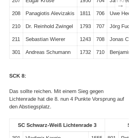
207
Edgar Kruse
1950
704
Jan Kretzs
→
208
Panagiotis Alevizakis
1811
706
Uwe Hecht
210
Dr. Reinhold Zwingel
1793
707
Jörg Fuchs
211
Sebastian Wierer
1243
708
Jonas Chris
301
Andreas Schumann
1732
710
Benjamin K
SCK 8:
Das sollte reichen. Mit einem Sieg gegen
Lichtenrade hat die 8. nun 4 Punkte Vorsprung auf
den Abstiegsplatz.
SC Schwarz-Weiß Lichtenrade 3
SC 