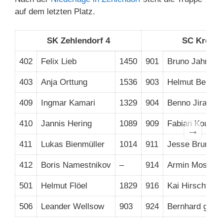
auf dem letzten Platz.
SK Zehlendorf 4
SC Kreuz
402
Felix Lieb
1450
901
Bruno Jahn
403
Anja Orttung
1536
903
Helmut Bernho
409
Ingmar Kamari
1329
904
Benno Jiranek
410
Jannis Hering
1089
909
Fabian Koulou
→
411
Lukas Bienmüller
1014
911
Jesse Bruns
412
Boris Namestnikov
–
914
Armin Mostoffi
501
Helmut Flöel
1829
916
Kai Hirschfeld
506
Leander Wellsow
903
924
Bernhard groß