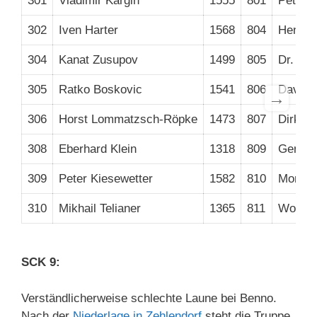
301
Vladimir Kargin
1555
801
Peter 
302
Iven Harter
1568
804
Hendri
304
Kanat Zusupov
1499
805
Dr. Er
305
Ratko Boskovic
1541
806
David 
→
306
Horst Lommatzsch-Röpke
1473
807
Dirk Mö
308
Eberhard Klein
1318
809
Gennar
309
Peter Kiesewetter
1582
810
Momme 
310
Mikhail Telianer
1365
811
Wolfga
SCK 9:
Verständlicherweise schlechte Laune bei Benno.
Nach der
Niederlage in Zehlendorf
steht die Truppe