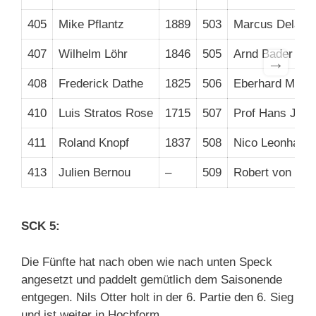
405
Mike Pflantz
1889
503
Marcus Delaco
407
Wilhelm Löhr
1846
505
Arnd Bader
→
408
Frederick Dathe
1825
506
Eberhard Mum
410
Luis Stratos Rose
1715
507
Prof Hans Jung
411
Roland Knopf
1837
508
Nico Leonhardt
413
Julien Bernou
–
509
Robert von Jut
SCK 5:
Die Fünfte hat nach oben wie nach unten Speck
angesetzt und paddelt gemütlich dem Saisonende
entgegen. Nils Otter holt in der 6. Partie den 6. Sieg
und ist weiter in Hochform.