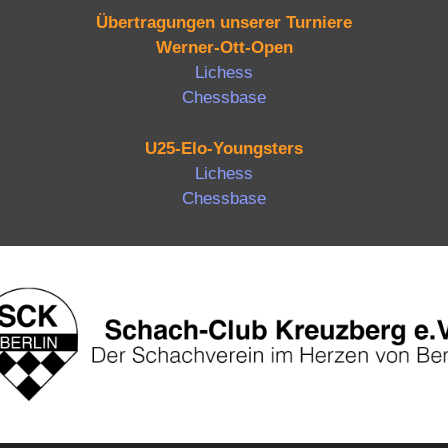
Übertragungen unserer Turniere
Werner-Ott-Open
Lichess
Chessbase
U25-Elo-Youngsters
Lichess
Chessbase