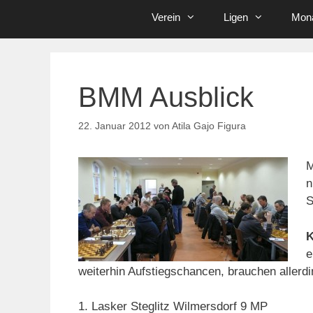
Verein
Ligen
Mona
BMM Ausblick
22. Januar 2012
von
Atila Gajo Figura
M
n
S
K
e
weiterhin Aufstiegschancen, brauchen allerdi
1. Lasker Steglitz Wilmersdorf 9 MP