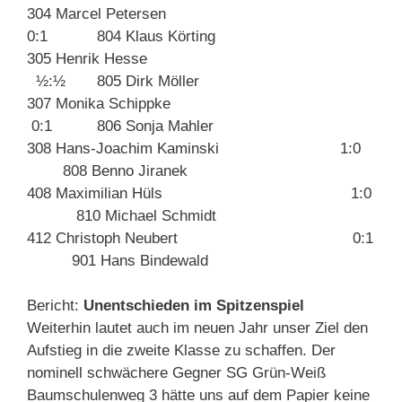
304 Marcel Petersen
0:1 804 Klaus Körting
305 Henrik Hesse
½:½ 805 Dirk Möller
307 Monika Schippke
0:1 806 Sonja Mahler
308 Hans-Joachim Kaminski 1:0
808 Benno Jiranek
408 Maximilian Hüls 1:0
810 Michael Schmidt
412 Christoph Neubert 0:1
901 Hans Bindewald
Bericht:
Unentschieden im Spitzenspiel
Weiterhin lautet auch im neuen Jahr unser Ziel den
Aufstieg in die zweite Klasse zu schaffen. Der
nominell schwächere Gegner SG Grün-Weiß
Baumschulenweg 3 hätte uns auf dem Papier keine