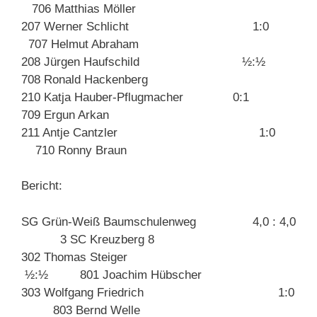
706 Matthias Möller
207 Werner Schlicht 1:0
707 Helmut Abraham
208 Jürgen Haufschild ½:½
708 Ronald Hackenberg
210 Katja Hauber-Pflugmacher 0:1
709 Ergun Arkan
211 Antje Cantzler 1:0
710 Ronny Braun
Bericht:
SG Grün-Weiß Baumschulenweg 4,0 : 4,0
3 SC Kreuzberg 8
302 Thomas Steiger
½:½ 801 Joachim Hübscher
303 Wolfgang Friedrich 1:0
803 Bernd Welle