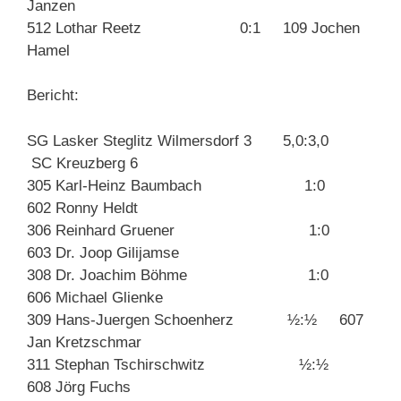
Janzen
512 Lothar Reetz 0:1 109 Jochen
Hamel
Bericht:
SG Lasker Steglitz Wilmersdorf 3 5,0:3,0
SC Kreuzberg 6
305 Karl-Heinz Baumbach 1:0
602 Ronny Heldt
306 Reinhard Gruener 1:0
603 Dr. Joop Gilijamse
308 Dr. Joachim Böhme 1:0
606 Michael Glienke
309 Hans-Juergen Schoenherz ½:½ 607
Jan Kretzschmar
311 Stephan Tschirschwitz ½:½
608 Jörg Fuchs