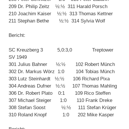
209 Dr. Philip Zeitz ½:½ 311 Harald Porsch
210 Joachim Kaiser ½:½ 313 Thomas Kettner
211 Stephan Bethe ½:½ 314 Sylvia Wolf
Bericht:
SC Kreuzberg 3 5,0:3,0 Treptower
SV 1949
301 Julius Bahner ½:½ 102 Robert Münch
302 Dr. Markus Wörz 1:0 104 Tobias Münch
303 Lutz Steinhardt ½:½ 106 Richard Pixa
304 Andreas Dufner ½:½ 107 Thomas Mahling
306 Dr. Robert Plato 0:1 109 Rico Steffen
307 Michael Steiger 1:0 110 Frank Dreke
308 Stefan Soost ½:½ 111 Stefan Krüger
310 Roland Knopf 1:0 202 Mike Kasper