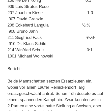
206 Herbert König 0:1
906 Luis Stratos Rose
207 Joachim Kiese 1:0
907 David Granzin
208 Eckehard Langula ½:½
908 Bruno Jahn
211 Siegfried Fack ½:½
910 Dr. Klaus Schild
214 Winfried Schulz 0:1
1001 Michael Woinowski
Bericht:
Beide Mannschaften setzten Ersatzleuten ein,
wobei vor allem Läufer Reinickendorf arg
ersatzgeschwächt antrat. Schon früh deutete es auf
einem spannenden Kampf hin. Zwar konnten wir in
2 Partien eine vorteilhafte Stellung aufweisen, aber