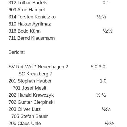
312 Lothar Bartels 0:1
609 Arne Hampel
314 Torsten Konietzko ½:½
610 Hakan Ayrilmaz
316 Bodo Kühn ½:½
711 Bernd Klausmann
Bericht:
SV Rot-Weiß Neuenhagen 2 5,0:3,0
SC Kreuzberg 7
201 Stephan Hauber 1:0
701 Josef Mesli
202 Harald Krawczyk ½:½
702 Günter Cierpinski
203 Oliver Lutz ½:½
705 Stefan Bauer
206 Claus Uhle ½:½