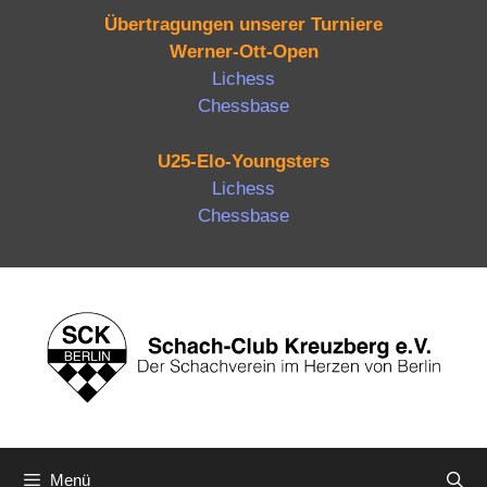
Übertragungen unserer Turniere
Werner-Ott-Open
Lichess
Chessbase
U25-Elo-Youngsters
Lichess
Chessbase
Zum
Inhalt
springen
Menü