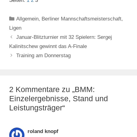
Seiten:
1
2
3
Kategorien
Allgemein
,
Berliner Mannschaftsmeisterschaft
,
Ligen
Januar-Blitzturnier mit 32 Spielern: Sergej
Kalinitschew gewinnt das A-Finale
Training am Donnerstag
2 Kommentare zu „BMM:
Einzelergebnisse, Stand und
Leistungsträger“
roland knopf