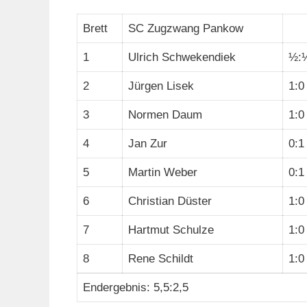
Brett
SC Zugzwang Pankow
1
Ulrich Schwekendiek
½:
2
Jürgen Lisek
1:0
3
Normen Daum
1:0
4
Jan Zur
0:1
5
Martin Weber
0:1
6
Christian Düster
1:0
7
Hartmut Schulze
1:0
8
Rene Schildt
1:0
Endergebnis: 5,5:2,5