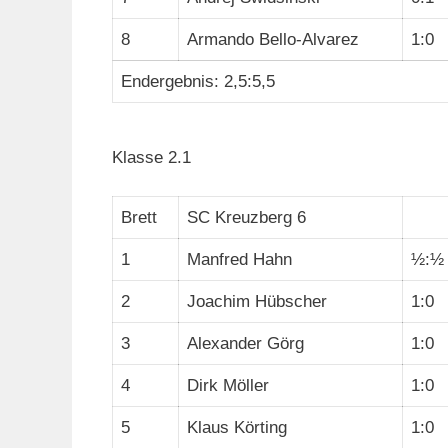
8
Armando Bello-Alvarez
1:0
Endergebnis: 2,5:5,5
Klasse 2.1
Brett
SC Kreuzberg 6
1
Manfred Hahn
½:½
2
Joachim Hübscher
1:0
3
Alexander Görg
1:0
4
Dirk Möller
1:0
5
Klaus Körting
1:0