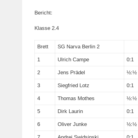
Bericht:
Klasse 2.4
Brett
SG Narva Berlin 2
1
Ulrich Campe
0:1
2
Jens Prädel
½:½
3
Siegfried Lotz
0:1
4
Thomas Mothes
½:½
5
Dirk Laurin
0:1
6
Oliver Junke
½:½
7
Andrej Swidsinski
0:1