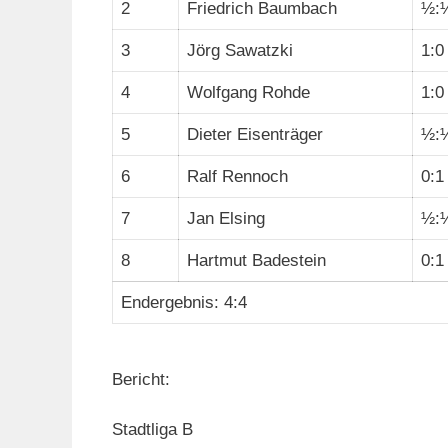
2
Friedrich Baumbach
½:
3
Jörg Sawatzki
1:0
4
Wolfgang Rohde
1:0
5
Dieter Eisenträger
½:
6
Ralf Rennoch
0:1
7
Jan Elsing
½:
8
Hartmut Badestein
0:1
Endergebnis: 4:4
Bericht:
Stadtliga B