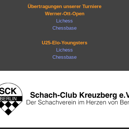
Übertragungen unserer Turniere
Werner-Ott-Open
Lichess
Chessbase
U25-Elo-Youngsters
Lichess
Chessbase