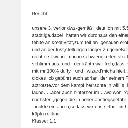
Bericht:
unsere 3. verlor dwz-gemäß deutlich mit 5,5
stadtliga.dabei hätten wir durchaus den ei
fehlte an kreativität,zum teil an genauen er
und an der lust,stellungen länger zu genieß
nicht erst,wenn man in schwierigkeiten ste
schlimm aus..und der käptn war froh,dass w
mit mr.100% duffy und ‘wizard’micha hielt..
dickes lob gebührt auch adrian, der seinem 
abtrotzte.vor dem kampf herrschte in willi’
laune…..aber auch hinterher im …wo wohl ?
nächsten ,gegen die in hoher abstiegsgefahr
punkte einfahren,sodass wir uns selber nich
käptn rollkno
Klasse: 1.1