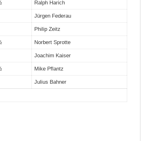
½
Ralph Harich
Jürgen Federau
Philip Zeitz
½
Norbert Sprotte
Joachim Kaiser
½
Mike Pflantz
Julius Bahner