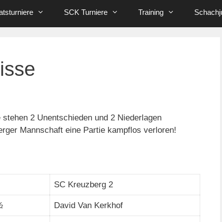
tsturniere
SCK Turniere
Training
Schachj
isse
e stehen 2 Unentschieden und 2 Niederlagen
rger Mannschaft eine Partie kampflos verloren!
SC Kreuzberg 2
½
David Van Kerkhof