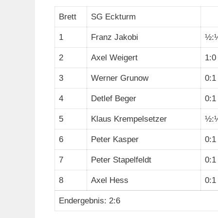
Brett
SG Eckturm
1
Franz Jakobi
½:
2
Axel Weigert
1:0
3
Werner Grunow
0:1
4
Detlef Beger
0:1
5
Klaus Krempelsetzer
½:
6
Peter Kasper
0:1
7
Peter Stapelfeldt
0:1
8
Axel Hess
0:1
Endergebnis: 2:6