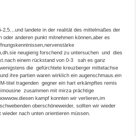
-2,5…und landete in der realität des mittelmaßes der
nen oder anderen punkt mitnehmen können,aber es
öffnungskenntnissen,nervenstärke
en,dh.sie neugierig forschend zu untersuchen und dies
ckt.nach einem rückstand von 0-3 sah es ganz
enigstens die gefürchtete kreuzberger mittelachse
und ihre partien waren wirklich ein augenschmaus.ein
FM-titel tragenden gegner ein hart erkämpftes remis
s limousine zusammen mit mirza prächtige
powwow.diesen kampf konnten wir verlieren,im
 schwebenden oberschöneweider, sollten wir wieder
t wieder nach unten orientieren müssen.