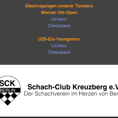
Übertragungen unserer Turniere
Werner-Ott-Open
Lichess
Chessbase
U25-Elo-Youngsters
Lichess
Chessbase