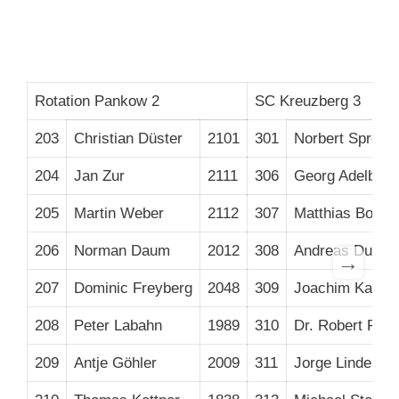
Rotation Pankow 2
SC Kreuzberg 3
203
Christian Düster
2101
301
Norbert Sprotte
204
Jan Zur
2111
306
Georg Adelberg
205
Martin Weber
2112
307
Matthias Bolk
206
Norman Daum
2012
308
Andreas Dufner
→
207
Dominic Freyberg
2048
309
Joachim Kaiser
208
Peter Labahn
1989
310
Dr. Robert Plat
209
Antje Göhler
2009
311
Jorge Lindenau