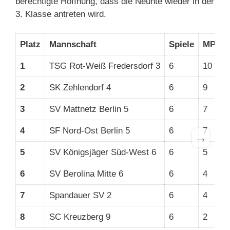
berechtigte Hoffnung, dass die Neunte wieder in der
3. Klasse antreten wird.
Platz
Mannschaft
Spiele
MP
1
TSG Rot-Weiß Fredersdorf 3
6
10
3
2
SK Zehlendorf 4
6
9
2
3
SV Mattnetz Berlin 5
6
7
2
4
SF Nord-Ost Berlin 5
6
7
2
→
5
SV Königsjäger Süd-West 6
6
5
2
6
SV Berolina Mitte 6
6
4
2
7
Spandauer SV 2
6
4
1
8
SC Kreuzberg 9
6
2
2