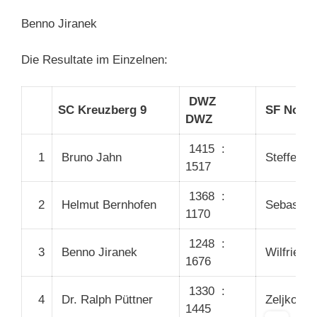
Benno Jiranek
Die Resultate im Einzelnen:
DWZ
SC Kreuzberg 9
SF Nord-
DWZ
1415 :
1
Bruno Jahn
Steffen H
1517
1368 :
2
Helmut Bernhofen
Sebastian
1170
1248 :
3
Benno Jiranek
Wilfried S
1676
1330 :
4
Dr. Ralph Püttner
Zeljko Pe
1445