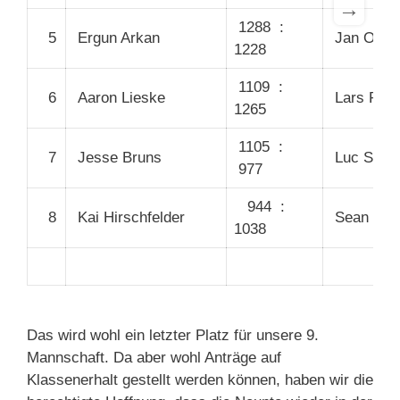
→
1288 :
5
Ergun Arkan
Jan Otto
1228
1109 :
6
Aaron Lieske
Lars Pete
1265
1105 :
7
Jesse Bruns
Luc Scho
977
944 :
8
Kai Hirschfelder
Sean Till
1038
Das wird wohl ein letzter Platz für unsere 9.
Mannschaft. Da aber wohl Anträge auf
Klassenerhalt gestellt werden können, haben wir die