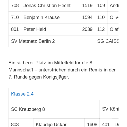
708
Jonas Christian Hecht
1519
109
Andreas
710
Benjamin Krause
1594
110
Oliver L
801
Peter Held
2039
112
Olaf Sc
SV Mattnetz Berlin 2
SG CAISSA/ V
Ein sicherer Platz im Mittelfeld für die 8.
Mannschaft – unterstrichen durch ein Remis in der
7. Runde gegen Königsjäger.
Klasse 2.4
SV Königsj
SC Kreuzberg 8
803
Klaudijo Uckar
1608
401
Dr. H