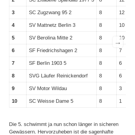
3
SC Zugzwang 95 2
8
12
3
4
SV Mattnetz Berlin 3
8
10
3
5
SV Berolina Mitte 2
8
10
3
→
6
SF Friedrichshagen 2
8
7
3
7
SF Berlin 1903 5
8
6
3
8
SVG Läufer Reinickendorf
8
6
2
9
SV Motor Wildau
8
3
2
10
SC Weisse Dame 5
8
1
2
Die 5. schwimmt ja nun schon länger in sicheren
Gewässern. Hervorzuheben ist die sagenhafte