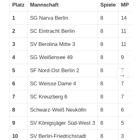
Platz
Mannschaft
Spiele
MP
B
1
SG Narva Berlin
8
14
44
2
SC Eintracht Berlin
8
11
33
3
SV Berolina Mitte 3
8
11
33
4
SG Weißensee 49
8
9
39
5
SF Nord-Ost Berlin 2
8
7
29
→
6
SC Weisse Dame 4
8
7
29
7
SC Kreuzberg 6
8
7
28
8
Schwarz-Weiß Neukölln
8
6
31
9
SV Königsjäger Süd-West 3
8
5
27
10
SV Berlin-Friedrichstadt
8
3
24