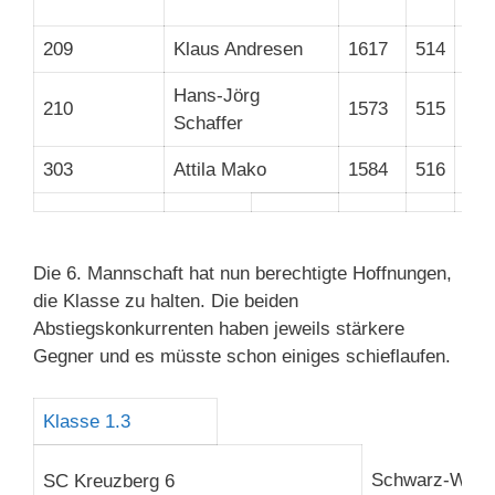
Rek
209
Klaus Andresen
1617
514
Nil
Hans-Jörg
210
1573
515
Luk
Schaffer
303
Attila Mako
1584
516
Th
Die 6. Mannschaft hat nun berechtigte Hoffnungen,
die Klasse zu halten. Die beiden
Abstiegskonkurrenten haben jeweils stärkere
Gegner und es müsste schon einiges schieflaufen.
Klasse 1.3
Schwarz-Weiß 
SC Kreuzberg 6