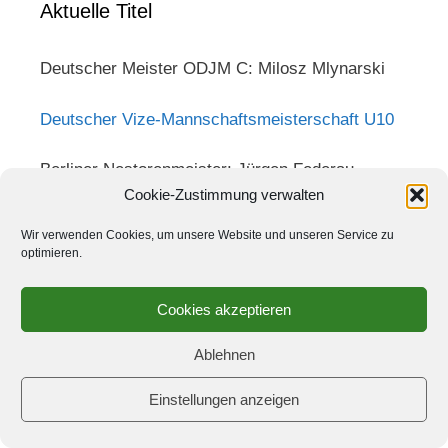
Aktuelle Titel
Deutscher Meister ODJM C: Milosz Mlynarski
Deutscher Vize-Mannschaftsmeisterschaft U10
Berliner Nestorenmeister: Jürgen Federau
Cookie-Zustimmung verwalten
Berliner Pokalsieger: Michael Strache
Wir verwenden Cookies, um unsere Website und unseren Service zu
optimieren.
Clubmeister: Christian Syré
Cookies akzeptieren
Pokalsieger: Constantin Vogel
Ablehnen
Clubblitzmeister: Daniel Holzapfel
Einstellungen anzeigen
Clubmeister Schach 960: Klaus Lehmann