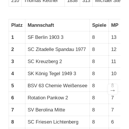
210
Thomas Kettner
1838
313
Michael Steiger
Platz
Mannschaft
Spiele
MP
B
1
SF Berlin 1903 3
8
13
39
2
SC Zitadelle Spandau 1977
8
12
37
3
SC Kreuzberg 2
8
11
36
4
SK König Tegel 1949 3
8
10
35
5
BSV 63 Chemie Weißensee
8
8
29
→
6
Rotation Pankow 2
8
7
31
7
SV Berolina Mitte
8
7
28
8
SC Friesen Lichtenberg
8
6
30