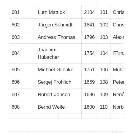
601
Lutz Mattick
2104
101
Christia
602
Jürgen Schmidt
1841
102
Christia
603
Andreas Thomas
1796
103
Alexand
→
Joachim
604
1754
104
Roman F
Hübscher
605
Michael Glienke
1751
106
Muhamet 
606
Sergej Fröhlich
1669
108
Peter Gr
607
Robert Jansen
1686
109
René Röb
608
Bernd Welle
1600
110
Norbert 