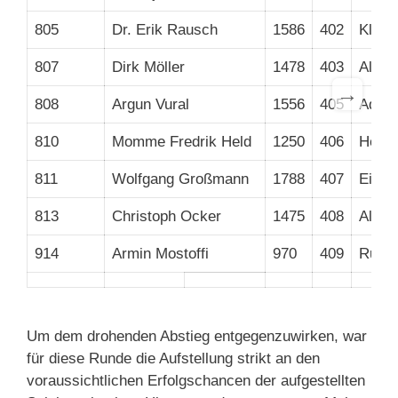
805
Dr. Erik Rausch
1586
402
Klau
807
Dirk Möller
1478
403
Alois
→
808
Argun Vural
1556
405
Adria
810
Momme Fredrik Held
1250
406
Hellm
811
Wolfgang Großmann
1788
407
Eitel 
813
Christoph Ocker
1475
408
Alexa
914
Armin Mostoffi
970
409
Rudol
Um dem drohenden Abstieg entgegenzuwirken, war
für diese Runde die Aufstellung strikt an den
voraussichtlichen Erfolgschancen der aufgestellten