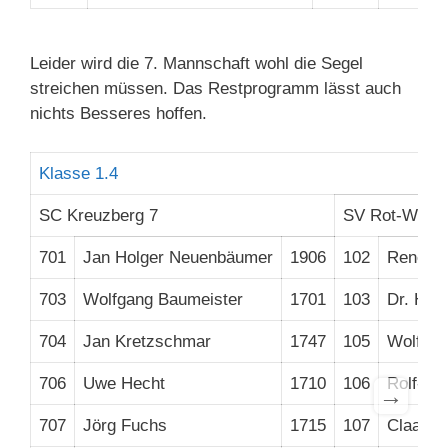
Leider wird die 7. Mannschaft wohl die Segel
streichen müssen. Das Restprogramm lässt auch
nichts Besseres hoffen.
Klasse 1.4
SC Kreuzberg 7
SV Rot-Weiß
701
Jan Holger Neuenbäumer
1906
102
René Fa
703
Wolfgang Baumeister
1701
103
Dr. Hei
704
Jan Kretzschmar
1747
105
Wolfgan
706
Uwe Hecht
1710
106
Rolf-Die
→
707
Jörg Fuchs
1715
107
Claas 