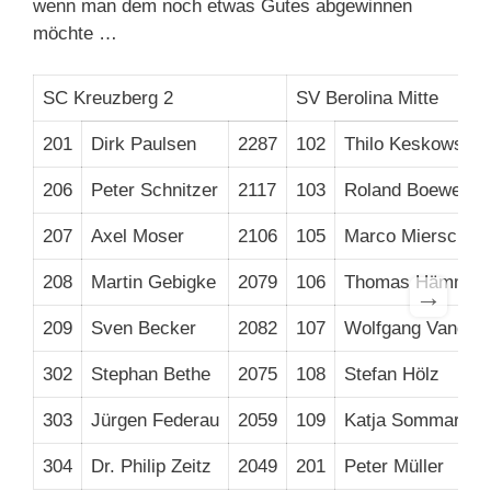
wenn man dem noch etwas Gutes abgewinnen
möchte …
SC Kreuzberg 2
SV Berolina Mitte
201
Dirk Paulsen
2287
102
Thilo Keskowski
206
Peter Schnitzer
2117
103
Roland Boewer
207
Axel Moser
2106
105
Marco Miersch
208
Martin Gebigke
2079
106
Thomas Hämmerl
→
209
Sven Becker
2082
107
Wolfgang Vandré
302
Stephan Bethe
2075
108
Stefan Hölz
303
Jürgen Federau
2059
109
Katja Sommaro
304
Dr. Philip Zeitz
2049
201
Peter Müller