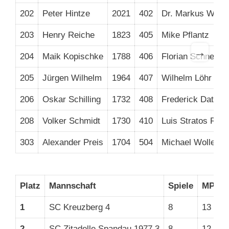
202
Peter Hintze
2021
402
Dr. Markus Wörz
203
Henry Reiche
1823
405
Mike Pflantz
→
204
Maik Kopischke
1788
406
Florian Schneider
205
Jürgen Wilhelm
1964
407
Wilhelm Löhr
206
Oskar Schilling
1732
408
Frederick Dathe
208
Volker Schmidt
1730
410
Luis Stratos Ros
303
Alexander Preis
1704
504
Michael Wollenzi
Platz
Mannschaft
Spiele
MP
1
SC Kreuzberg 4
8
13
3
2
SC Zitadelle Spandau 1977 3
8
12
3