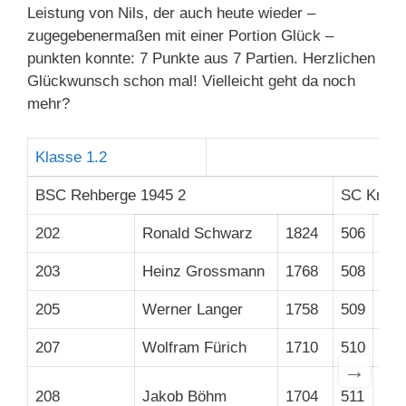
Leistung von Nils, der auch heute wieder –
zugegebenermaßen mit einer Portion Glück –
punkten konnte: 7 Punkte aus 7 Partien. Herzlichen
Glückwunsch schon mal! Vielleicht geht da noch
mehr?
Klasse 1.2
BSC Rehberge 1945 2
SC Kreuz
202
Ronald Schwarz
1824
506
Bri
203
Heinz Grossmann
1768
508
Han
205
Werner Langer
1758
509
Ber
207
Wolfram Fürich
1710
510
Yos
→
Tho
208
Jakob Böhm
1704
511