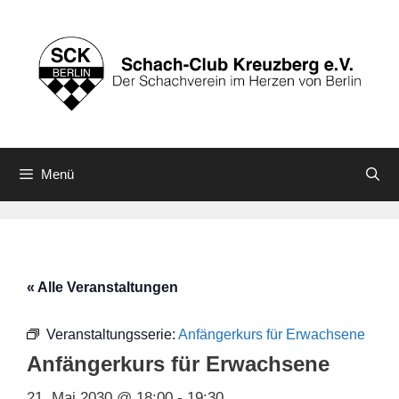
Zum
Inhalt
springen
Menü
« Alle Veranstaltungen
Veranstaltungsserie:
Anfängerkurs für Erwachsene
Anfängerkurs für Erwachsene
21. Mai 2030 @ 18:00
-
19:30