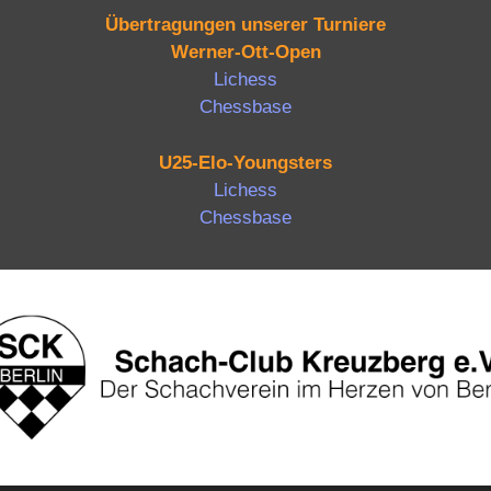
Übertragungen unserer Turniere
Werner-Ott-Open
Lichess
Chessbase
U25-Elo-Youngsters
Lichess
Chessbase