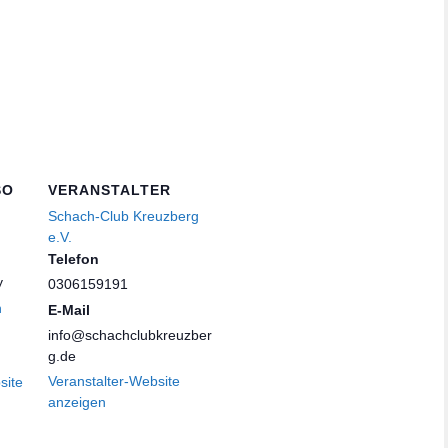
SO
VERANSTALTER
Schach-Club Kreuzberg
e.V.
Telefon
y
0306159191
n
E-Mail
info@schachclubkreuzber
g.de
Veranstalter-Website
site
anzeigen