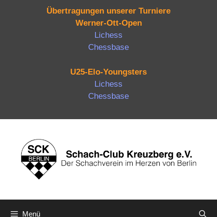
Übertragungen unserer Turniere
Werner-Ott-Open
Lichess
Chessbase
U25-Elo-Youngsters
Lichess
Chessbase
Zum
Inhalt
springen
Menü