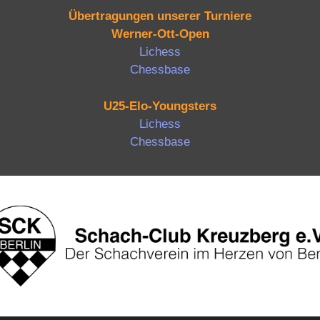
Übertragungen unserer Turniere
Werner-Ott-Open
Lichess
Chessbase
U25-Elo-Youngsters
Lichess
Chessbase