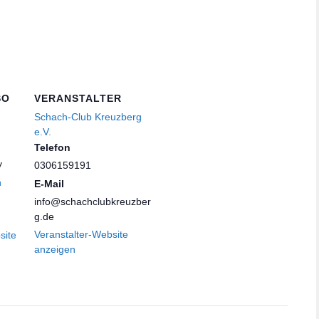
SO
VERANSTALTER
Schach-Club Kreuzberg
e.V.
Telefon
y
0306159191
n
E-Mail
info@schachclubkreuzber
g.de
Veranstalter-Website
site
anzeigen