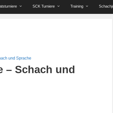
tsturniere
SCK Turniere
Training
Schachj
hach und Sprache
e – Schach und