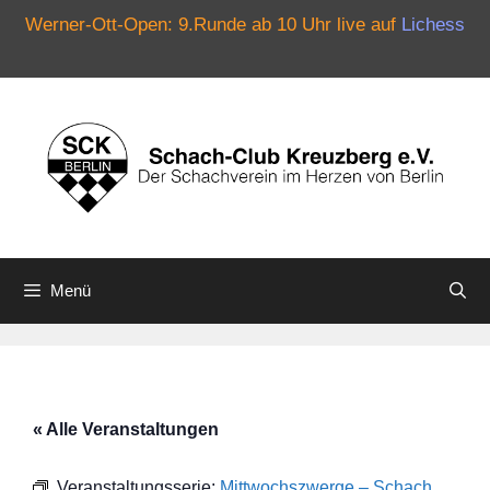
Werner-Ott-Open: 9.Runde ab 10 Uhr live auf
Lichess
Zum
Inhalt
springen
Menü
« Alle Veranstaltungen
Veranstaltungsserie:
Mittwochszwerge – Schach