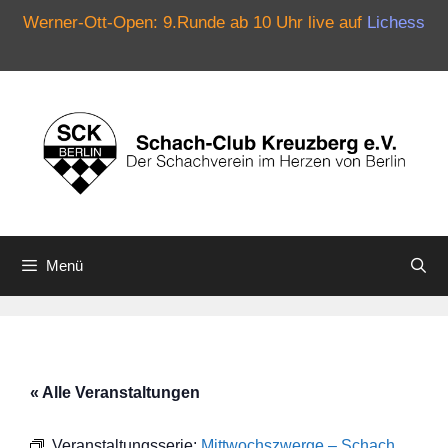
Werner-Ott-Open: 9.Runde ab 10 Uhr live auf
Lichess
Zum
Inhalt
springen
Menü
« Alle Veranstaltungen
Veranstaltungsserie:
Mittwochszwerge – Schach