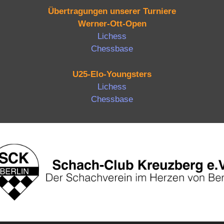
Übertragungen unserer Turniere
Werner-Ott-Open
Lichess
Chessbase
U25-Elo-Youngsters
Lichess
Chessbase