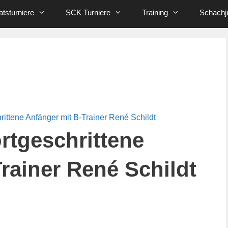
tsturniere
SCK Turniere
Training
Schachj
hrittene Anfänger mit B-Trainer René Schildt
ortgeschrittene
rainer René Schildt