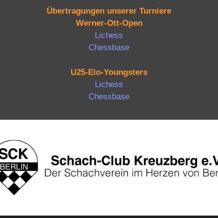
Übertragungen unserer Turniere
Werner-Ott-Open
Lichess
Chessbase
U25-Elo-Youngsters
Lichess
Chessbase