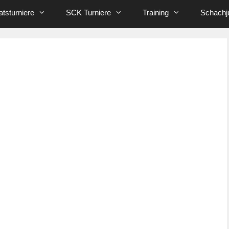
tsturniere
SCK Turniere
Training
Schachj