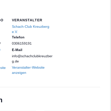
SO
VERANSTALTER
Schach-Club Kreuzberg
e.V.
Telefon
y
0306159191
n
E-Mail
info@schachclubkreuzber
g.de
Veranstalter-Website
site
anzeigen
n