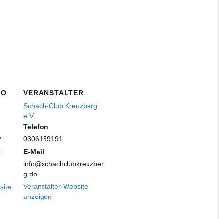
SO
VERANSTALTER
Schach-Club Kreuzberg
e.V.
Telefon
y
0306159191
n
E-Mail
info@schachclubkreuzber
g.de
Veranstalter-Website
site
anzeigen