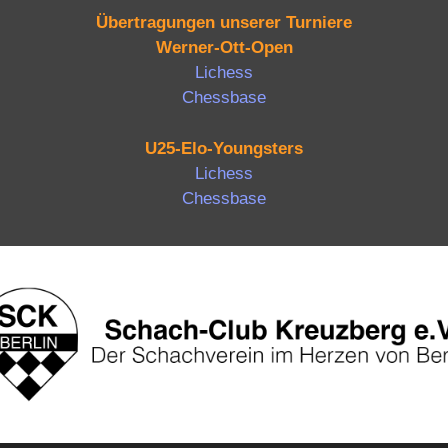
Übertragungen unserer Turniere
Werner-Ott-Open
Lichess
Chessbase
U25-Elo-Youngsters
Lichess
Chessbase