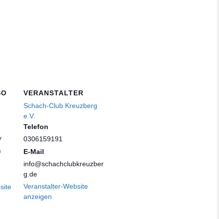
SO
VERANSTALTER
Schach-Club Kreuzberg
e.V.
Telefon
y
0306159191
n
E-Mail
info@schachclubkreuzber
g.de
Veranstalter-Website
site
anzeigen