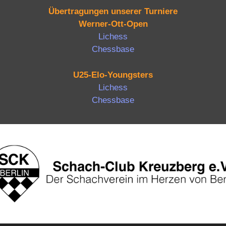
Übertragungen unserer Turniere
Werner-Ott-Open
Lichess
Chessbase
U25-Elo-Youngsters
Lichess
Chessbase