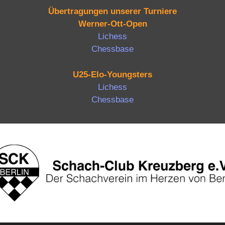
Übertragungen unserer Turniere
Werner-Ott-Open
Lichess
Chessbase
U25-Elo-Youngsters
Lichess
Chessbase