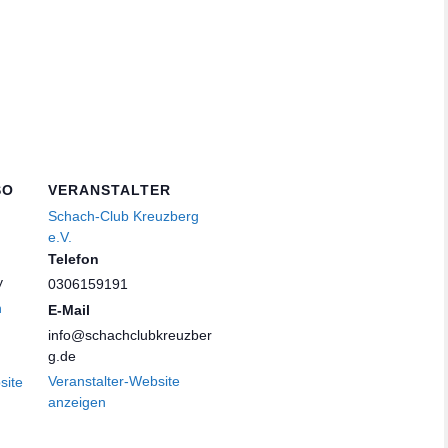
SO
VERANSTALTER
Schach-Club Kreuzberg
e.V.
Telefon
y
0306159191
n
E-Mail
info@schachclubkreuzber
g.de
Veranstalter-Website
site
anzeigen