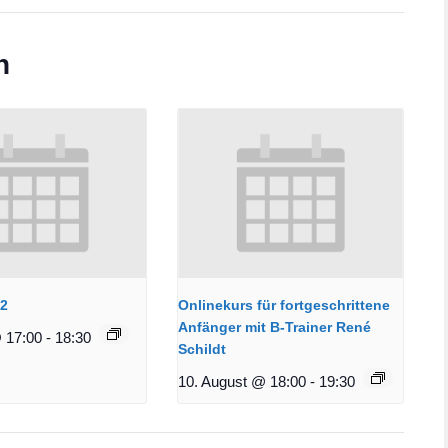
n
12
Onlinekurs für fortgeschrittene
Anfänger mit B-Trainer René
 17:00
-
18:30
Schildt
10. August @ 18:00
-
19:30