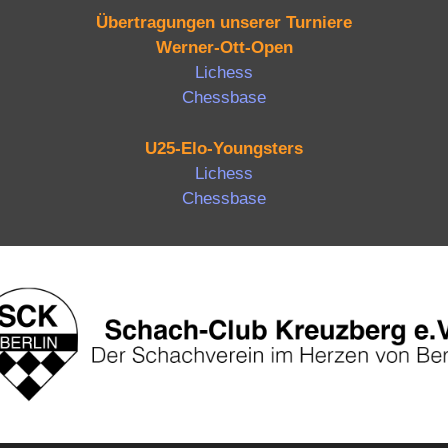
Übertragungen unserer Turniere
Werner-Ott-Open
Lichess
Chessbase
U25-Elo-Youngsters
Lichess
Chessbase