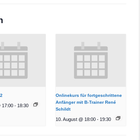
n
12
Onlinekurs für fortgeschrittene
Anfänger mit B-Trainer René
 17:00
-
18:30
Schildt
10. August @ 18:00
-
19:30