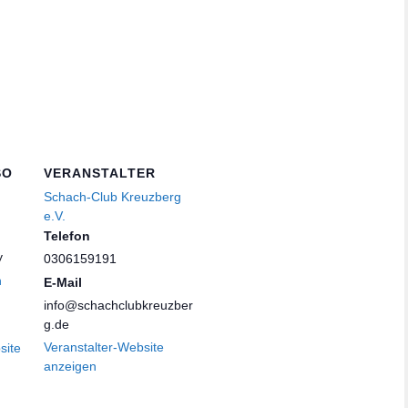
SO
VERANSTALTER
Schach-Club Kreuzberg
e.V.
Telefon
y
0306159191
n
E-Mail
info@schachclubkreuzber
g.de
Veranstalter-Website
site
anzeigen