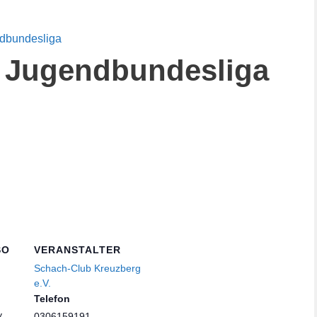
ndbundesliga
 Jugendbundesliga
SO
VERANSTALTER
Schach-Club Kreuzberg
e.V.
Telefon
y
0306159191