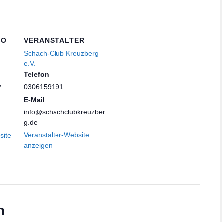
SO
VERANSTALTER
Schach-Club Kreuzberg
e.V.
Telefon
y
0306159191
n
E-Mail
info@schachclubkreuzber
g.de
Veranstalter-Website
site
anzeigen
n