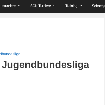
tsturniere
SCK Turniere
Training
Schachj
ndbundesliga
 Jugendbundesliga