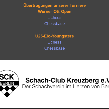
Übertragungen unserer Turniere
Werner-Ott-Open
Lichess
Chessbase
U25-Elo-Youngsters
Lichess
Chessbase