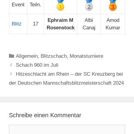
Event
Teiln.
Ephraim M
Albi
Amod
Blitz
17
Rosenstock
Canaj
Kumar
Kategorien
Allgemein
,
Blitzschach
,
Monatsturniere
Schach 960 im Juli
Hitzeschlacht am Rhein – der SC Kreuzberg bei
der Deutschen Mannschaftsblitzmeisterschaft 2024
Schreibe einen Kommentar
Kommentar