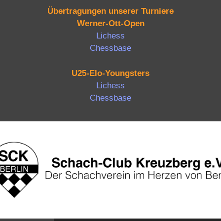
Übertragungen unserer Turniere
Werner-Ott-Open
Lichess
Chessbase
U25-Elo-Youngsters
Lichess
Chessbase