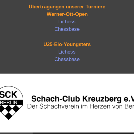
Übertragungen unserer Turniere
Werner-Ott-Open
Lichess
Chessbase
U25-Elo-Youngsters
Lichess
Chessbase