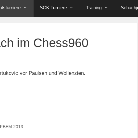
tsturniere
SCK Turniere
Training
Schachj
ach im Chess960
rtukovic vor Paulsen und Wollenzien.
BFBEM 2013