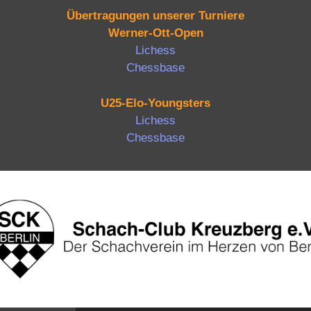
Übertragungen unserer Turniere
Werner-Ott-Open
Lichess
Chessbase
U25-Elo-Youngsters
Lichess
Chessbase