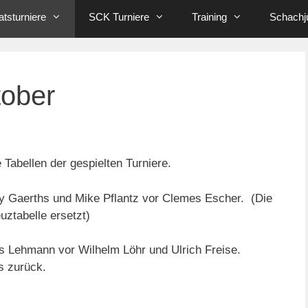
tsturniere
SCK Turniere
Training
Schachj
tober
 Tabellen der gespielten Turniere.
ny Gaerths und Mike Pflantz vor Clemes Escher. (Die
uztabelle ersetzt)
s Lehmann vor Wilhelm Löhr und Ulrich Freise.
s zurück.