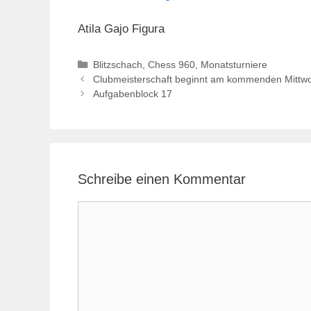
Atila Gajo Figura
Kategorien
Blitzschach
,
Chess 960
,
Monatsturniere
Clubmeisterschaft beginnt am kommenden Mittw
Aufgabenblock 17
Schreibe einen Kommentar
Kommentar