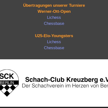
Übertragungen unserer Turniere
Werner-Ott-Open
Lichess
Chessbase
U25-Elo-Youngsters
Lichess
Chessbase