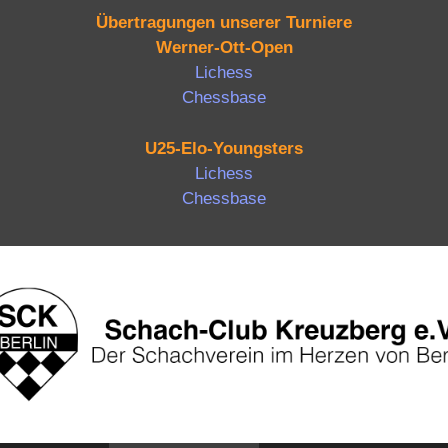
Übertragungen unserer Turniere
Werner-Ott-Open
Lichess
Chessbase
U25-Elo-Youngsters
Lichess
Chessbase