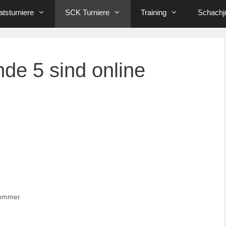
tsturniere
SCK Turniere
Training
Schachj
de 5 sind online
Sommer