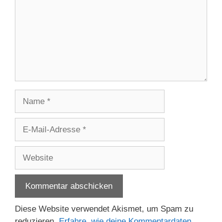
Name
E-
Mail-
Adresse
Website
Diese Website verwendet Akismet, um Spam zu
reduzieren.
Erfahre, wie deine Kommentardaten