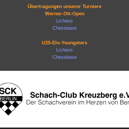
Übertragungen unserer Turniere
Werner-Ott-Open
Lichess
Chessbase
U25-Elo-Youngsters
Lichess
Chessbase