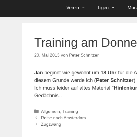
Verein
Ligen
Mona
Training am Donne
29. Mai 2013
von
Peter Schnitzer
Jan
beginnt wie gewohnt um
18 Uhr
für die A
diesem Grunde werde ich (
Peter Schnitzer
)
Ich muss leider auf altes Material “
Hinlenku
Gedächnis…
Kategorien
Allgemein
,
Training
Reise nach Amsterdam
Zugzwang