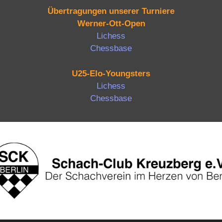
Übertragungen unserer Turniere
Werner-Ott-Open
Lichess
Chessbase
U25-Elo-Youngsters
Lichess
Chessbase