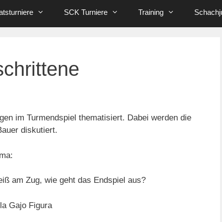
tsturniere
SCK Turniere
Training
Schachj
schrittene
n im Turmendspiel thematisiert. Dabei werden die
auer diskutiert.
ema:
iß am Zug, wie geht das Endspiel aus?
ila Gajo Figura