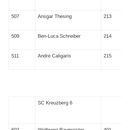
507
Ansgar Thesing
213
509
Ben-Luca Schreiber
214
511
Andre Caligaris
215
SC Kreuzberg 6
602
Wolfgang Baumeister
401