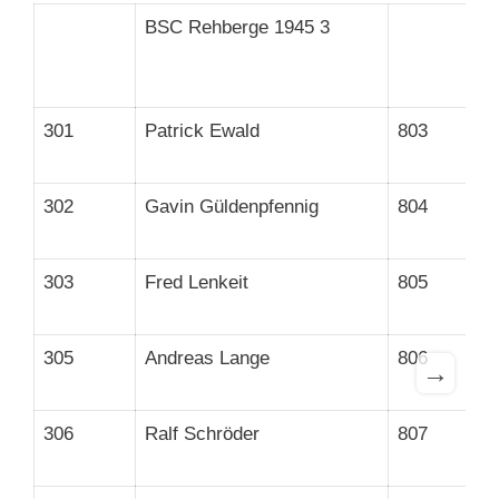
BSC Rehberge 1945 3
301
Patrick Ewald
803
302
Gavin Güldenpfennig
804
303
Fred Lenkeit
805
305
Andreas Lange
806
→
306
Ralf Schröder
807