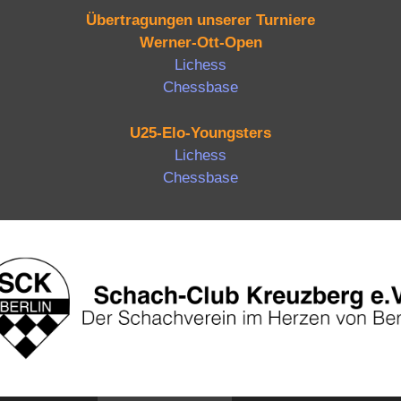
Übertragungen unserer Turniere
Werner-Ott-Open
Lichess
Chessbase
U25-Elo-Youngsters
Lichess
Chessbase