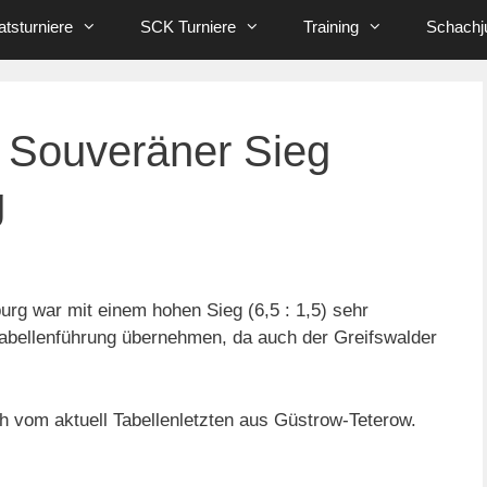
tsturniere
SCK Turniere
Training
Schachj
: Souveräner Sieg
g
rg war mit einem hohen Sieg (6,5 : 1,5) sehr
e Tabellenführung übernehmen, da auch der Greifswalder
vom aktuell Tabellenletzten aus Güstrow-Teterow.