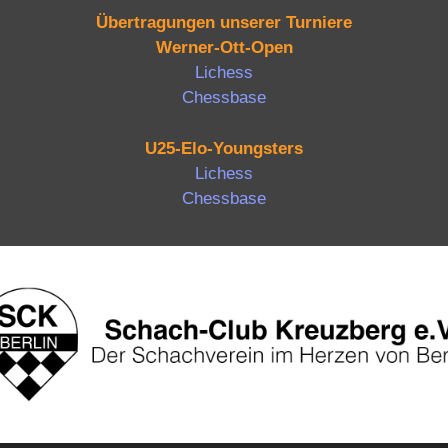
Übertragungen unserer Turniere
Werner-Ott-Open
Lichess
Chessbase
U25-Elo-Youngsters
Lichess
Chessbase