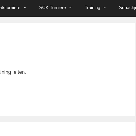
tsturniere
SCK Turniere
Training
Schachj
ning leiten.