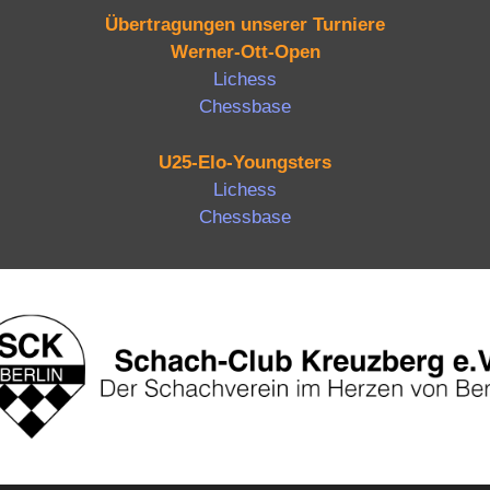
Übertragungen unserer Turniere
Werner-Ott-Open
Lichess
Chessbase
U25-Elo-Youngsters
Lichess
Chessbase