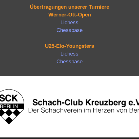
Übertragungen unserer Turniere
Werner-Ott-Open
Lichess
Chessbase
U25-Elo-Youngsters
Lichess
Chessbase