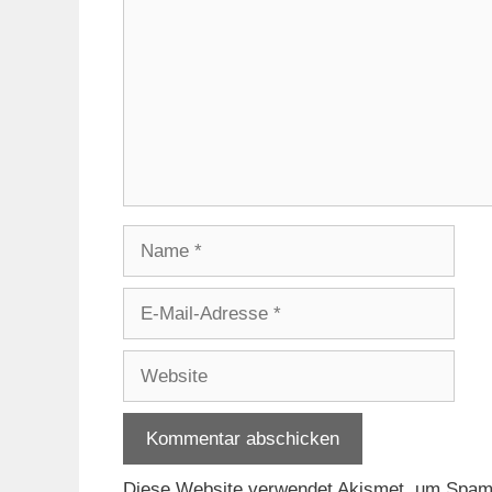
Name
E-
Mail-
Adresse
Website
Diese Website verwendet Akismet, um Spam