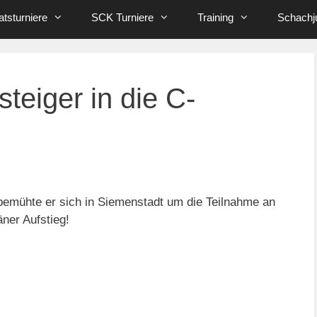
tsturniere
SCK Turniere
Training
Schachj
teiger in die C-
 bemühte er sich in Siemenstadt um die Teilnahme an
ner Aufstieg!