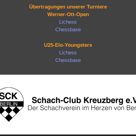
Übertragungen unserer Turniere
Werner-Ott-Open
Lichess
Chessbase
U25-Elo-Youngsters
Lichess
Chessbase